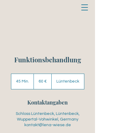
Funktionsbehandlung
60
Euro
45 Min.
4
60 €
Lüntenbeck
5
M
i
Kontaktangaben
n
.
Schloss Lüntenbeck, Lüntenbeck,
Wuppertal-Vohwinkel, Germany
kontakt@lena-wiese.de