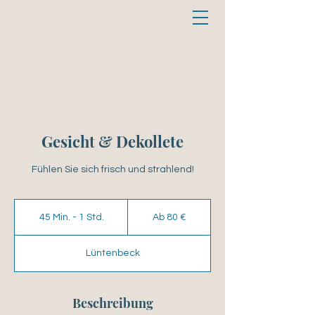
Gesicht & Dekollete
Fühlen Sie sich frisch und strahlend!
Ab
80
45 Min. - 1 Std.
4
Ab 80 €
Euro
5
M
Lüntenbeck
i
n
.
-
Beschreibung
1