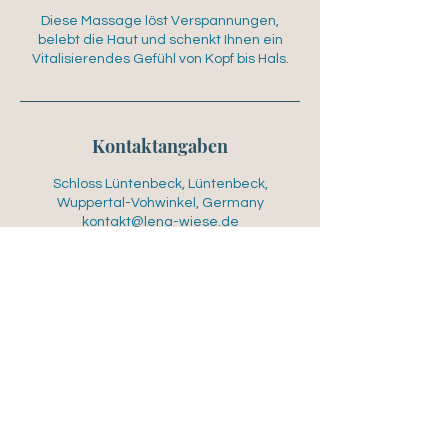
S
Diese Massage löst Verspannungen,
t
belebt die Haut und schenkt Ihnen ein
d
Vitalisierendes Gefühl von Kopf bis Hals.
Kontaktangaben
Schloss Lüntenbeck, Lüntenbeck,
Wuppertal-Vohwinkel, Germany
kontakt@lena-wiese.de
Lena Wiese
kontakt@lena-wiese.de
AGB
Cookies
Impressum
Datenschut